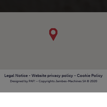
Legal Notice
-
Website privacy policy
-
Cookie Policy
Designed by PAF! – Copyrights Jambes-Machines SA © 2020