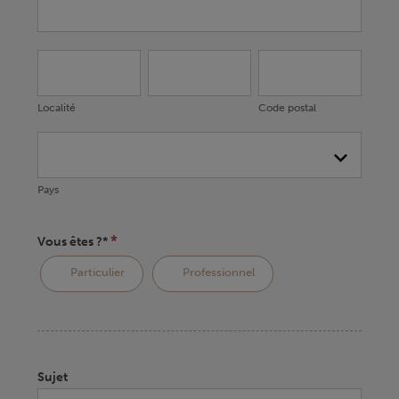
Localité
Adresse*
Code
postal
Localité
Code postal
Pays
Pays
*
Vous êtes ?*
Particulier
Professionnel
Sujet