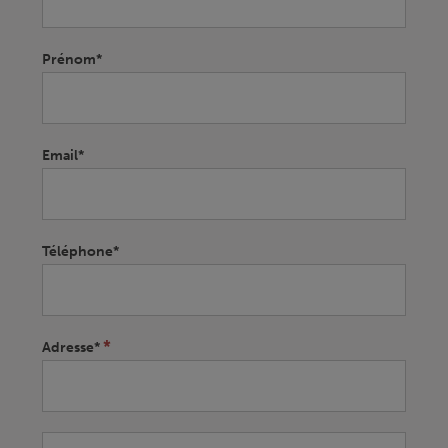
leave
this
field
Prénom*
blank.
Email*
Téléphone*
*
Adresse*
Adresse*
Adresse*