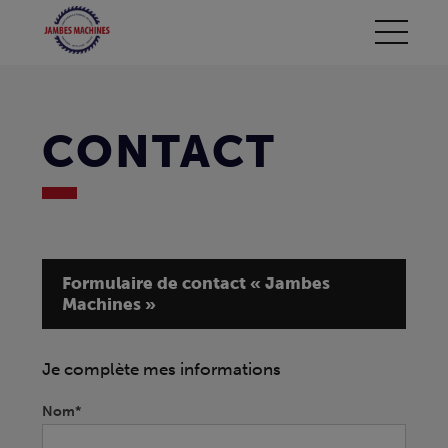
CONTACT
Formulaire de contact « Jambes
Machines »
Contact
Je complète mes informations
If
you
are
Nom*
human,