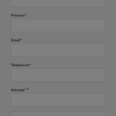
leave
this
field
Prénom*
blank.
Email*
Téléphone*
*
Adresse*
Adresse*
Adresse*