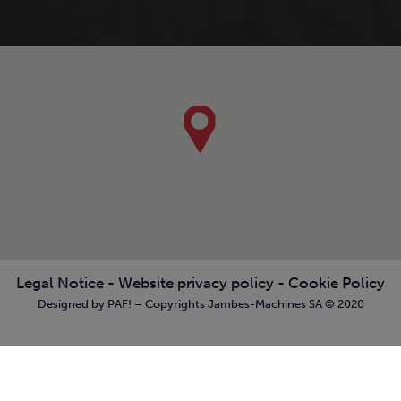
Legal Notice
-
Website privacy policy
-
Cookie Policy
Designed by PAF! – Copyrights Jambes-Machines SA © 2020