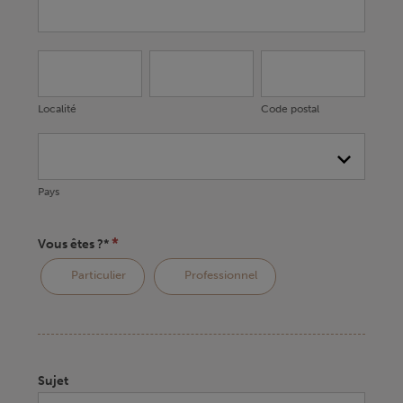
Localité
Adresse*
Code
postal
Localité
Code postal
Pays
Pays
*
Vous êtes ?*
Particulier
Professionnel
Sujet