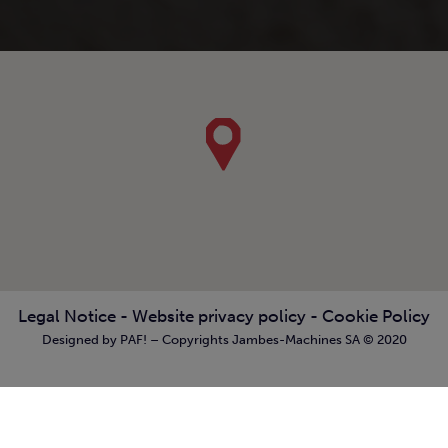
Legal Notice
-
Website privacy policy
-
Cookie Policy
Designed by PAF! – Copyrights Jambes-Machines SA © 2020