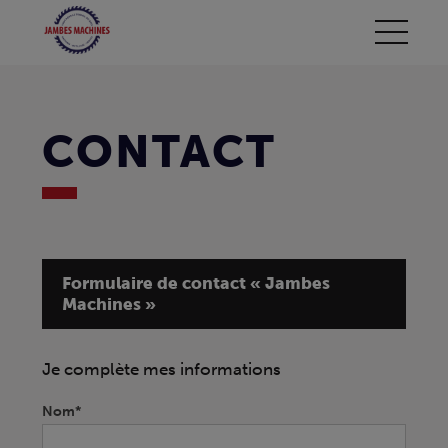
CONTACT
Formulaire de contact « Jambes
Machines »
Contact
Je complète mes informations
If
you
are
Nom*
human,