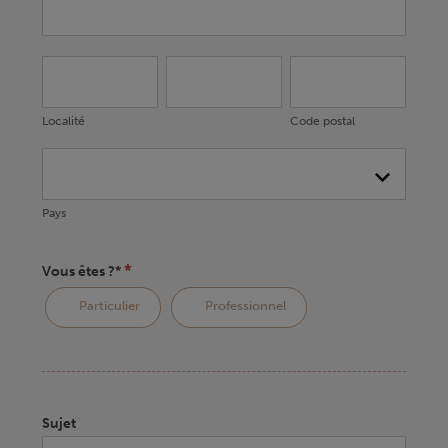
Localité
Adresse*
Code
postal
Localité
Code postal
Pays
Pays
*
Vous êtes ?*
Particulier
Professionnel
Sujet