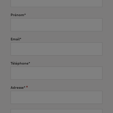
leave
this
field
Prénom*
blank.
Email*
Téléphone*
*
Adresse*
Adresse*
Adresse*