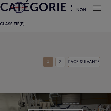
CATÉGORIE :
NON
CLASSIFIÉ(E)
Posts
PAGE
PAGE
1
2
PAGE SUIVANTE
pagination