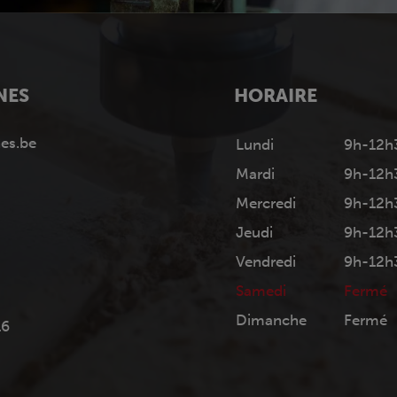
NES
HORAIRE
es.be
Lundi
9h-12h
Mardi
9h-12h
Mercredi
9h-12h
Jeudi
9h-12h
Vendredi
9h-12h
Samedi
Fermé
Dimanche
Fermé
16