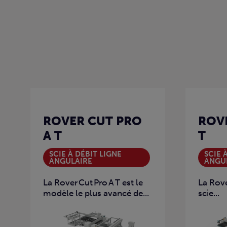
ROVER CUT PRO
ROVE
A T
T
SCIE À DÉBIT LIGNE
SCIE 
ANGULAIRE
ANGU
La Rover Cut Pro A T est le
La Rove
modèle le plus avancé de...
scie...