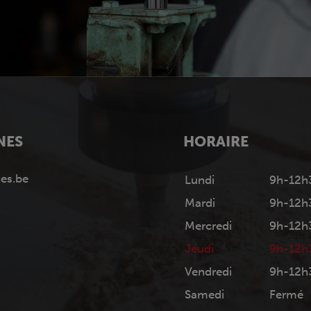
NES
HORAIRE
es.be
Lundi
9h-12h
Mardi
9h-12h
Mercredi
9h-12h
Jeudi
9h-12h
Vendredi
9h-12h
Samedi
Fermé