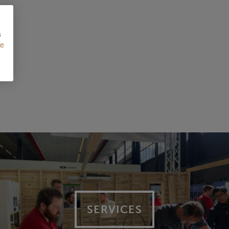
s
e
SERVICES