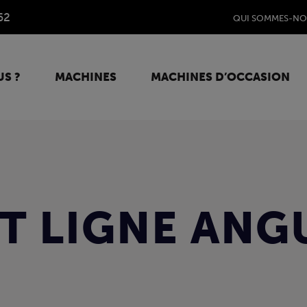
62
QUI SOMMES-NO
S ?
MACHINES
MACHINES D’OCCASION
IT LIGNE ANG