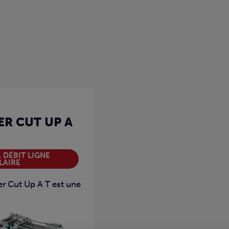
R CUT UP A
À DÉBIT LIGNE
LAIRE
r Cut Up A T est une