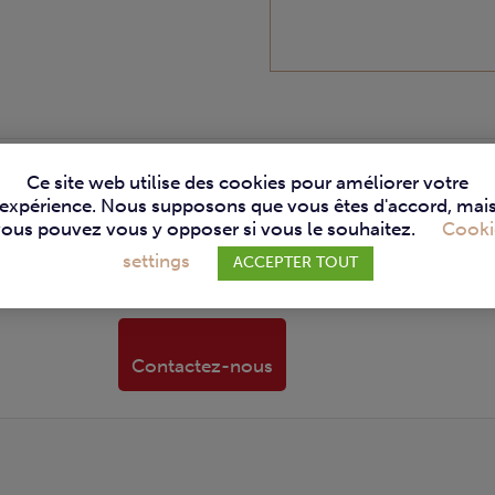
HINES SCHMALZ BIENTÔT DISPONIBLES
Ce site web utilise des cookies pour améliorer votre
expérience. Nous supposons que vous êtes d'accord, mai
vous pouvez vous y opposer si vous le souhaitez.
Cooki
e machines Schmalz sera prochainement disponible sur not
settings
ACCEPTER TOUT
toute question ou pour obtenir des informations sur les mo
Contactez-nous