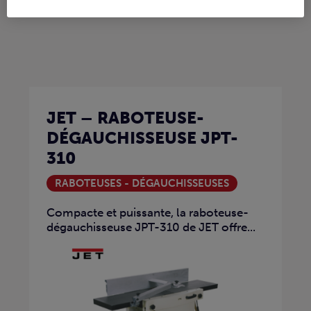
Machines similaires :
JET – RABOTEUSE-
DÉGAUCHISSEUSE JPT-
310
RABOTEUSES - DÉGAUCHISSEUSES
Compacte et puissante, la raboteuse-
dégauchisseuse JPT-310 de JET offre...