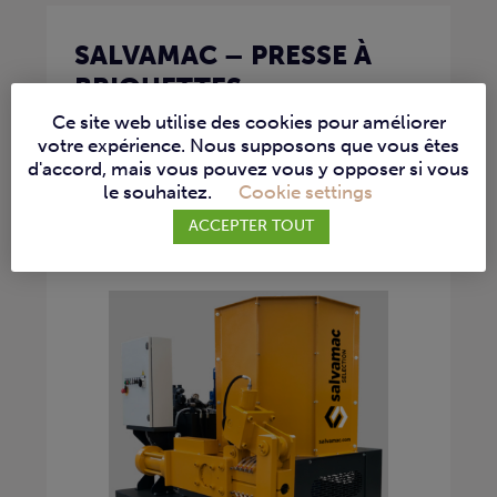
SALVAMAC – PRESSE À
BRIQUETTES
HYDRAULIQUE
Ce site web utilise des cookies pour améliorer
votre expérience. Nous supposons que vous êtes
LEADER_60
d'accord, mais vous pouvez vous y opposer si vous
le souhaitez.
Cookie settings
PRESSE À BRIQUETTE
ACCEPTER TOUT
Découvrez la puissance de la presse à
briquettes hydraulique...