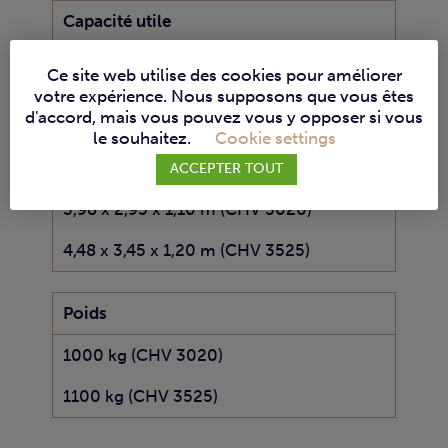
Capacité utile
3,00 x 2,00 m (CHV 3020)
Ce site web utilise des cookies pour améliorer
votre expérience. Nous supposons que vous êtes
3,50 x 2,50 m (CHV 3525)
d'accord, mais vous pouvez vous y opposer si vous
le souhaitez.
Cookie settings
Encombrement au sol
ACCEPTER TOUT
3,98 x 2,95 x 1,10 m (CHV 3020)
4,48 x 3,45 x 1,20 m (CHV 3525)
Poids
1000 kg (CHV 3020)
1100 kg (CHV 3525)