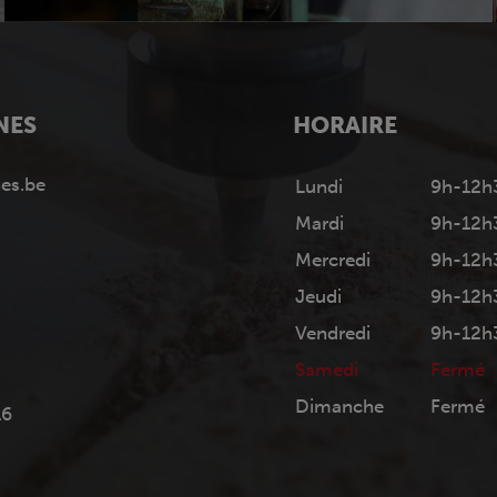
NES
HORAIRE
es.be
Lundi
9h-12h
Mardi
9h-12h
Mercredi
9h-12h
Jeudi
9h-12h
Vendredi
9h-12h
Samedi
Fermé
Dimanche
Fermé
16