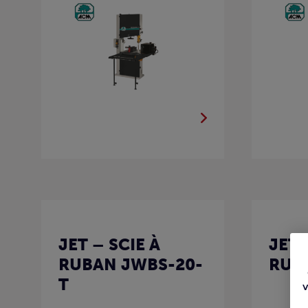
JET – SCIE À
JET 
RUBAN JWBS-20-
RUB
T