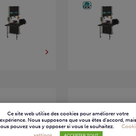
– SCIE À
JET – SCIE À
Ce site web utilise des cookies pour améliorer votre
AN JWBS-18T
RUBAN JWBS-
expérience. Nous supposons que vous êtes d'accord, mai
15M
vous pouvez vous y opposer si vous le souhaitez.
Cooki
settings
ACCEPTER TOUT