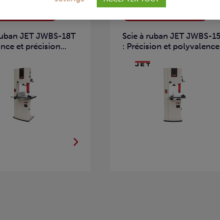
 À RUBAN BOIS
SCIES À RUBAN BOIS
 ruban JET JWBS-18T
Scie à ruban JET JWBS-1
nce et précision...
: Précision et polyvalence.