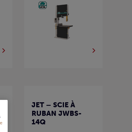
JET – SCIE À
RUBAN JWBS-
s
14Q
e