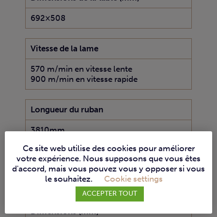
692×508
Vitesse de la lame
570 m/min en vitesse lente
900 m/min en vitesse rapide
Longueur du ruban
3810mm
Ce site web utilise des cookies pour améliorer
votre expérience. Nous supposons que vous êtes
Largueur min/max du ruban
d'accord, mais vous pouvez vous y opposer si vous
le souhaitez.
Cookie settings
3mm / 32mm
ACCEPTER TOUT
Dimensions (mm)