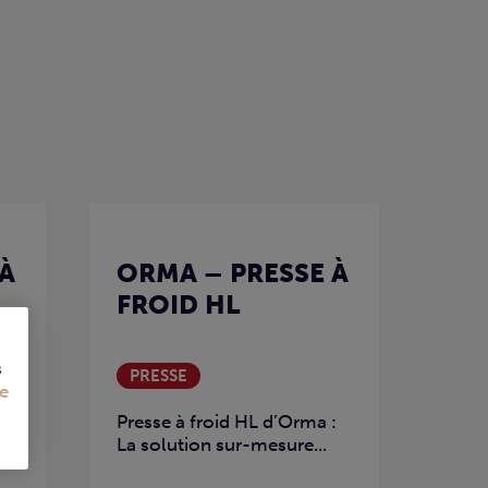
À
ORMA – PRESSE À
FROID HL
s
PRESSE
e
Presse à froid HL d’Orma :
La solution sur-mesure...