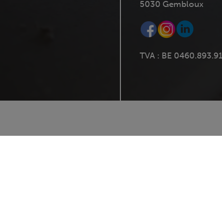
5030 Gembloux
TVA : BE 0460.893.9