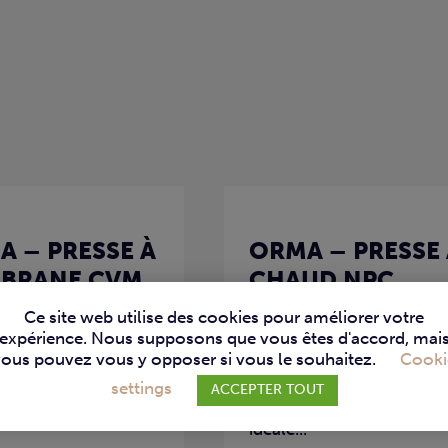
 – PRESSE À
ORMA – PRESSE 
BRANE CVM
CHAUD NPC
Ce site web utilise des cookies pour améliorer votre
expérience. Nous supposons que vous êtes d'accord, mai
E
PRESSE
vous pouvez vous y opposer si vous le souhaitez.
Cooki
sse à membrane CVM
Presse à chaud NPC
settings
ACCEPTER TOUT
 l’alliage parfait...
d’Orma : La solution
idéale...