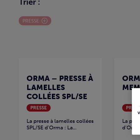
Trier :
PRESSE
ORMA – PRESSE À
ORMA
LAMELLES
MEM
COLLÉES SPL/SE
PRESSE
PRESS
La presse à lamelles collées
La pre
SPL/SE d’Orma : La...
d’Orma :