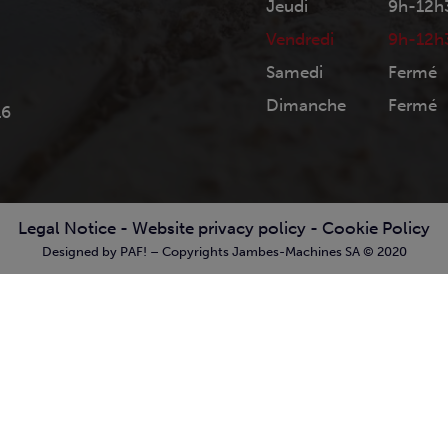
Jeudi
9h-12h
Vendredi
9h-12h
Samedi
Fermé
Dimanche
Fermé
16
Legal Notice
-
Website privacy policy
-
Cookie Policy
Designed by PAF! – Copyrights Jambes-Machines SA © 2020