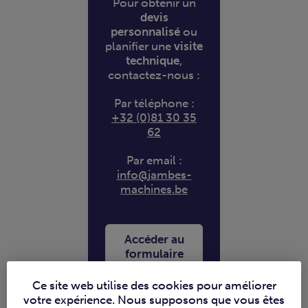
Pour obtenir un
devis
personnalisé
ou
planifier une
visite
technique
,
contactez-nous :
Par téléphone :
+32 (0)81 30 35
62
Par email :
info@jambes-
machines.be
Accéder au
formulaire
de contact
Ce site web utilise des cookies pour améliorer
votre expérience. Nous supposons que vous êtes