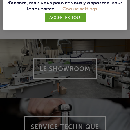
d'accord, mais vous pouvez vous y opposer si vous
le souhaitez.
Cookie settings
À PROPOS DE ROVER EDGE PRO D S
ACCEPTER TOUT
LE SHOWROOM
SERVICE TECHNIQUE