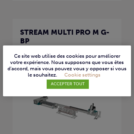
STREAM MULTI PRO M G-
BP
CENTRE D'USINAGE CNC
Ce site web utilise des cookies pour améliorer
FRAISEUSE
PERCEUSE
votre expérience. Nous supposons que vous êtes
d'accord, mais vous pouvez vous y opposer si vous
La Stream Multi Pro M G-BP est un
le souhaitez.
Cookie settings
centre...
ACCEPTER TOUT