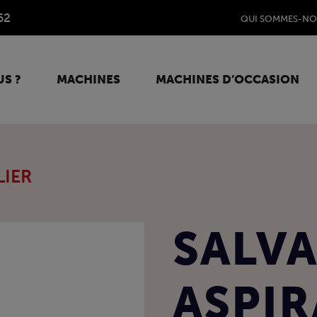
62
QUI SOMMES-NO
S ?
MACHINES
MACHINES D’OCCASION
LIER
SALV
ASPIR