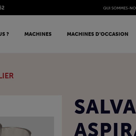
62
QUI SOMMES-NO
S ?
MACHINES
MACHINES D’OCCASION
LIER
SALV
ASPI