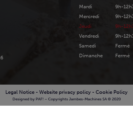
Mardi
9h-12h
Mercredi
9h-12h
Jeudi
9h-12h
Vendredi
9h-12h
Samedi
Fermé
Dimanche
Fermé
16
Legal Notice
-
Website privacy policy
-
Cookie Policy
Designed by PAF! – Copyrights Jambes-Machines SA © 2020