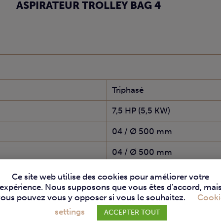
ASPIRATEUR TROLLEY BAG 4
Triphasé
7,5 HP (5,5 KW)
04 / Ø 500 mm
04 / Ø 500 mm
2.840 x 580 x 2.460 mm
Ce site web utilise des cookies pour améliorer votre
expérience. Nous supposons que vous êtes d'accord, mai
Ø 250 mm
vous pouvez vous y opposer si vous le souhaitez.
Cooki
settings
ACCEPTER TOUT
6.000 m3/h