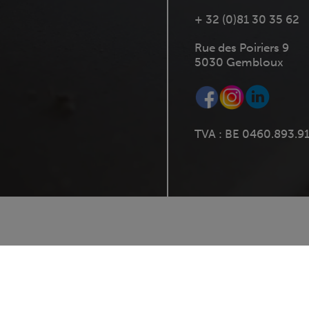
+ 32 (0)81 30 35 62
Rue des Poiriers 9
5030 Gembloux
TVA : BE 0460.893.9