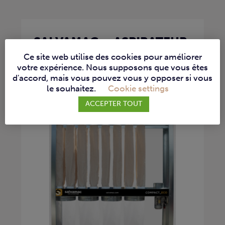
SALVAMAC – ASPIRATEUR
COMPACT ECO 4XL
Ce site web utilise des cookies pour améliorer
votre expérience. Nous supposons que vous êtes
ASPIRATEURS D'ATELIER
d'accord, mais vous pouvez vous y opposer si vous
le souhaitez.
Cookie settings
Découvrez l’efficacité des filtres à
ACCEPTER TOUT
manches ‘Compact Eco’ de...