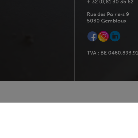
+ 32 (0)81 30 35 62
Rue des Poiriers 9
5030 Gembloux
TVA : BE 0460.893.9