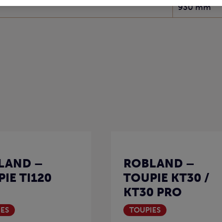
930 mm
LAND –
ROBLAND –
IE TI120
TOUPIE KT30 /
KT30 PRO
ES
TOUPIES