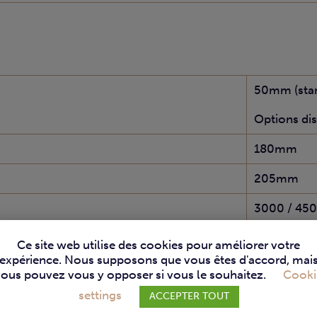
50mm (sta
Options di
180mm
205mm
3000 / 45
1200 x 70
Ce site web utilise des cookies pour améliorer votre
expérience. Nous supposons que vous êtes d'accord, mai
320 x 95 
vous pouvez vous y opposer si vous le souhaitez.
Cooki
settings
 protection standard
ACCEPTER TOUT
260 mm