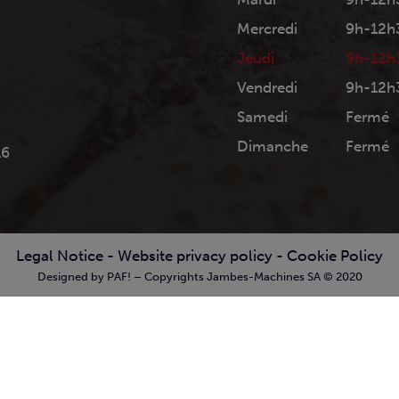
Mercredi
9h-12h
Jeudi
9h-12h
Vendredi
9h-12h
Samedi
Fermé
Dimanche
Fermé
16
Legal Notice
-
Website privacy policy
-
Cookie Policy
Designed by PAF! – Copyrights Jambes-Machines SA © 2020