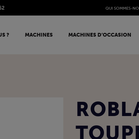
62
QUI SOMMES-NO
S ?
MACHINES
MACHINES D’OCCASION
ROBL
TOUPI