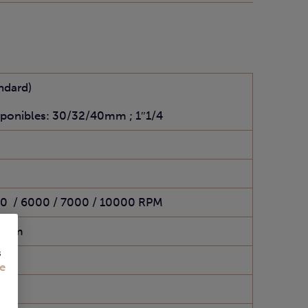
ndard)
sponibles: 30/32/40mm ; 1″1/4
00
/ 6000 / 7000 / 10000 RPM
5 mm
s
mm
e