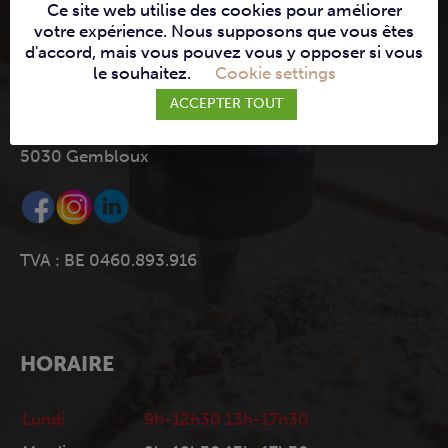
JAMBES MACHINES
Ce site web utilise des cookies pour améliorer
votre expérience. Nous supposons que vous êtes
d'accord, mais vous pouvez vous y opposer si vous
info@jambes-machines.be
le souhaitez.
Cookie settings
+ 32 (0)81 30 35 62
ACCEPTER TOUT
Rue des Poiriers 9
5030 Gembloux
TVA : BE 0460.893.916
HORAIRE
Lundi
9h-12h30 13h-17h30