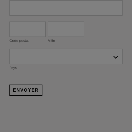
Adresse
Code
Ville
postal
Code postal
Ville
Pays
Pays
ENVOYER