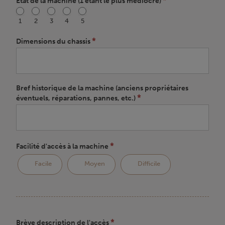
*
Etat de la machine (1 étant le plus médiocre)
1
2
3
4
5
*
Dimensions du chassis
Bref historique de la machine (anciens propriétaires
*
éventuels, réparations, pannes, etc.)
*
Facilité d'accès à la machine
Facile
Moyen
Difficile
*
Brève description de l'accès