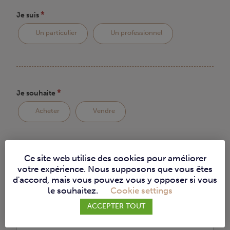
*
Je suis
Un particulier
Un professionnel
*
Je souhaite
Acheter
Vendre
Ce site web utilise des cookies pour améliorer
votre expérience. Nous supposons que vous êtes
*
Adresse
d'accord, mais vous pouvez vous y opposer si vous
Rue
le souhaitez.
Cookie settings
et
numéro
ACCEPTER TOUT
Rue et numéro
Adresse