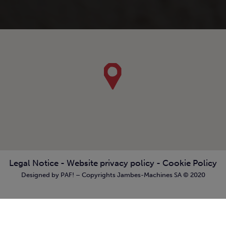
Legal Notice
-
Website privacy policy
-
Cookie Policy
Designed by PAF! – Copyrights Jambes-Machines SA © 2020