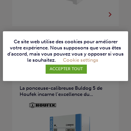
Ce site web utilise des cookies pour améliorer
votre expérience. Nous supposons que vous êtes
d'accord, mais vous pouvez vous y opposer si vous
HOUFEK – PONCEUSE-
le souhaitez.
Cookie settings
CALIBREUSE BULDOG 5
ACCEPTER TOUT
PONCEUSES - CALIBREUSES
La ponceuse-calibreuse Buldog 5 de
Houfek incarne l’excellence du...