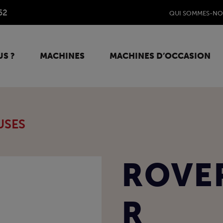
62
QUI SOMMES-NO
S ?
MACHINES
MACHINES D’OCCASION
USES
ROVER
R