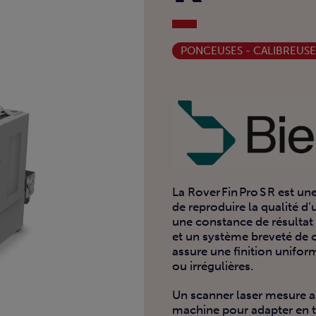
PONCEUSES - CALIBREUSE
La Rover Fin Pro S R est u
de reproduire la qualité d
une constance de résultat 
et un système breveté de c
assure une finition unifo
ou irrégulières.
Un scanner laser mesure a
machine pour adapter en te