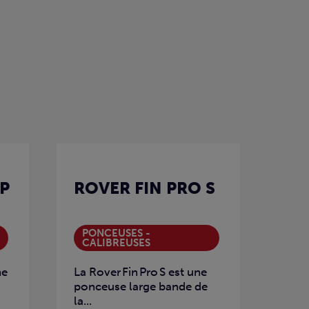
 P
ROVER FIN PRO S
PONCEUSES -
CALIBREUSES
ne
La Rover Fin Pro S est une
ponceuse large bande de
la...