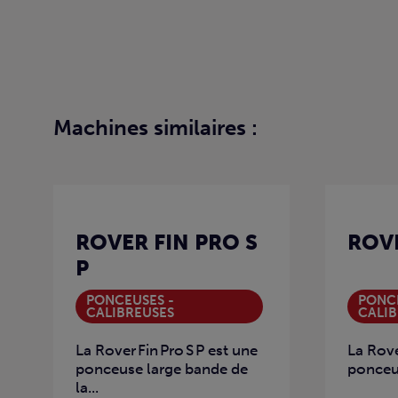
Machines similaires :
ROVER FIN PRO S
ROVE
P
PONCEUSES -
PONCE
CALIBREUSES
CALIB
La Rover Fin Pro S P est une
La Rove
ponceuse large bande de
ponceus
la...