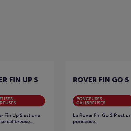
R FIN UP S
ROVER FIN GO S
USES -
PONCEUSES -
REUSES
CALIBREUSES
r Fin Up S est une
La Rover Fin Go S P est u
e calibreuse...
ponceuse...