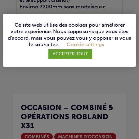
et le support chariot)
Environ 2200mm sans mortaiseuse
Ce site web utilise des cookies pour améliorer
votre expérience. Nous supposons que vous êtes
d'accord, mais vous pouvez vous y opposer si vous
le souhaitez.
Cookie settings
Machines similaires :
ACCEPTER TOUT
OCCASION – COMBINÉ 5
OPÉRATIONS ROBLAND
X31
COMBINÉS
MACHINES D'OCCASION