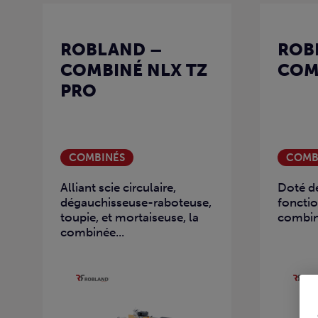
ROBLAND –
ROB
COMBINÉ NLX TZ
COM
PRO
COMBINÉS
COMB
Alliant scie circulaire,
Doté de
dégauchisseuse-raboteuse,
fonctio
toupie, et mortaiseuse, la
combin
combinée...