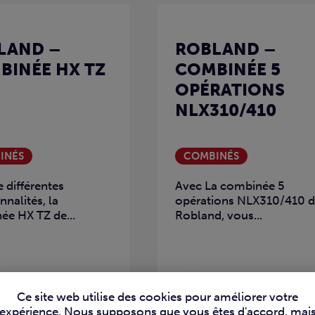
LAND –
ROBLAND –
BINÉE HX TZ
COMBINÉE 5
OPÉRATIONS
NLX310/410
INÉS
COMBINÉS
 différentes
Avec La combinée 5
nnalités, la
opérations NLX310/410 
ée HX TZ de...
Robland, vous...
Ce site web utilise des cookies pour améliorer votre
expérience. Nous supposons que vous êtes d'accord, mai