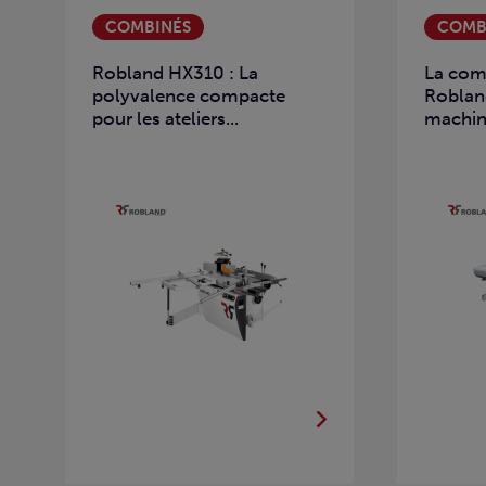
COMBINÉS
COMB
Robland HX310 : La
La com
polyvalence compacte
Robland
pour les ateliers...
machine