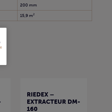
200 mm
15,9 m²
s
e
RIEDEX –
-
EXTRACTEUR DM-
160