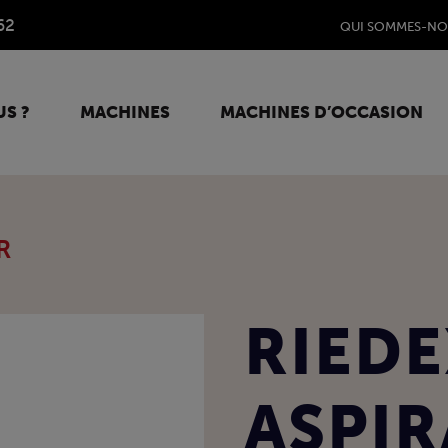
62
QUI SOMMES-NO
S ?
MACHINES
MACHINES D’OCCASION
R
RIEDE
ASPIR