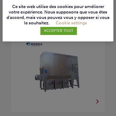
RIEDEX – ASPIRATION
Ce site web utilise des cookies pour améliorer
DM-300
votre expérience. Nous supposons que vous êtes
d'accord, mais vous pouvez vous y opposer si vous
ASPIRATEURS D'ATELIER
le souhaitez.
Cookie settings
La DM-300 de Riedex est une unité
ACCEPTER TOUT
d’aspiration haute...