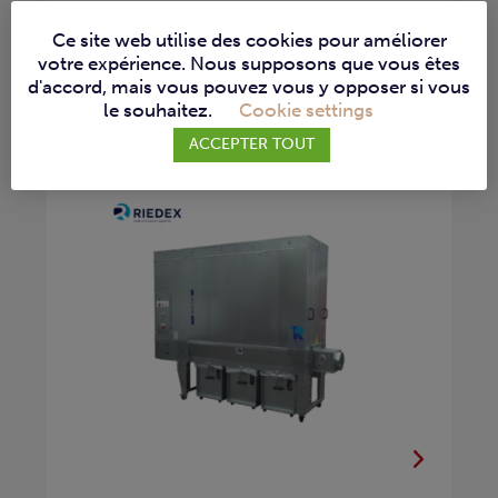
RIEDEX – ASPIRATION
Ce site web utilise des cookies pour améliorer
DM-250
votre expérience. Nous supposons que vous êtes
d'accord, mais vous pouvez vous y opposer si vous
ASPIRATEURS D'ATELIER
le souhaitez.
Cookie settings
ACCEPTER TOUT
La DM-250 de Riedex est une unité
d’aspiration fiable...