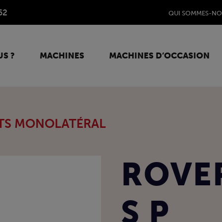
62
QUI SOMMES-NO
S ?
MACHINES
MACHINES D’OCCASION
TS MONOLATÉRAL
ROVE
S P