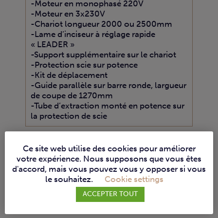
-Moteur en monophasé 220V
-Moteur en 3x230V
-Chariot longueur 2000 ou 2500mm
-Lame d’inciseur à réglage rapide
« LEADER »
-Support supplémentaire sur le chariot
-Protection scie sur potence
-Kit de déplacement
-Guide parallèle sur barre ronde, largueur
de coupe de 1270mm
-Tube d’extraction monté en potence sur
la protection de scie
Ce site web utilise des cookies pour améliorer
votre expérience. Nous supposons que vous êtes
d'accord, mais vous pouvez vous y opposer si vous
le souhaitez.
Cookie settings
Machines similaires :
ACCEPTER TOUT