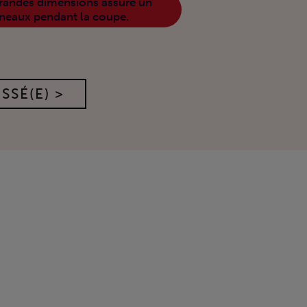
grandes dimensions assure un
neaux pendant la coupe.
SSÉ(E) >