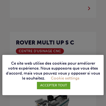
ROVER MULTI UP S C
CENTRE D'USINAGE CNC
FRAISEUSE
PERCEUSE
Ce site web utilise des cookies pour améliorer
PLACAGE PROFILÉ
votre expérience. Nous supposons que vous êtes
d'accord, mais vous pouvez vous y opposer si vous
La Rover Multi Up S C est un centre
le souhaitez.
Cookie settings
d’usinage CNC polyvalent, combinant...
ACCEPTER TOUT