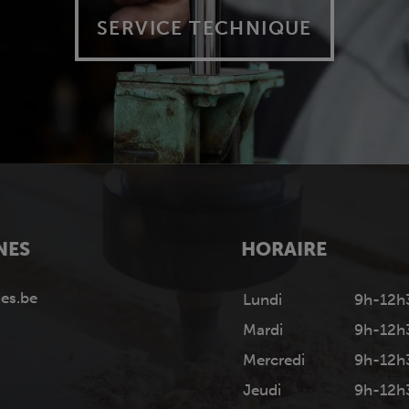
SERVICE TECHNIQUE
NES
HORAIRE
es.be
Lundi
9h-12h
Mardi
9h-12h
Mercredi
9h-12h
Jeudi
9h-12h