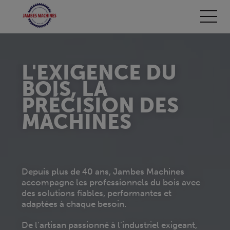
L'EXIGENCE DU
BOIS, LA
B
PRÉCISION DES
MACHINES
Depuis plus de 40 ans, Jambes Machines
De
c
accompagne les professionnels du bois avec
ac
des solutions fiables, performantes et
de
adaptées à chaque besoin.
ad
De l’artisan passionné à l’industriel exigeant,
De 