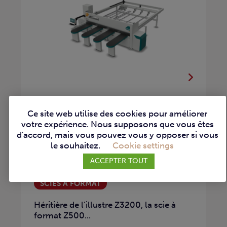
Ce site web utilise des cookies pour améliorer
votre expérience. Nous supposons que vous êtes
d'accord, mais vous pouvez vous y opposer si vous
le souhaitez.
Cookie settings
ROBLAND – SCIE À
ACCEPTER TOUT
FORMAT Z500
SCIES À FORMAT
Héritière de l’illustre Z3200, la scie à
format Z500...