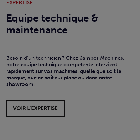
EXPERTISE
EX
Equipe technique &
M
maintenance
Ch
ci
Besoin d’un technicien ? Chez Jambes Machines,
ge
d’
notre équipe technique compétente intervient
de
rapidement sur vos machines, quelle que soit la
pr
marque, que ce soit sur place ou dans notre
Op
showroom.
of
VOIR L'EXPERTISE